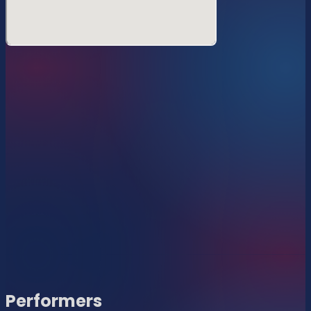
misato
<Performers>
SunnyBunny
Mia Scandals
Archie
Performers