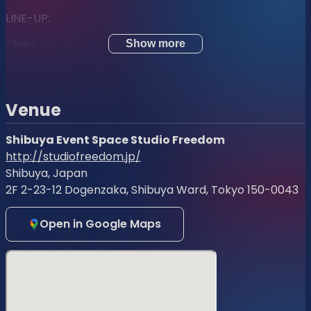
LINE-UP:
<live>
Show more
F5VE
<DJ>
Venue
N ²
Shibuya Event Space Studio Freedom
MANON X SUNNYONLY1
http://studiofreedom.jp/
OKAMOTOREIJI (OKAMOTO’S)
Shibuya, Japan
2F 2-23-12 Dogenzaka, Shibuya Ward, Tokyo 150-0043
giorgio blaise givvn
ViDA
Open in Google Maps
SUGAR HIGH
<VJ>